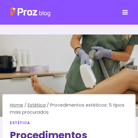
Pular
para
o
Conteúdo
Home
/
Estética
/
Procedimentos estéticos: 5 tipos
mais procurados
ESTÉTICA
Procedimentos