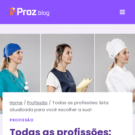
Pular
para
o
Conteúdo
Home
/
Profissão
/
Todas as profissões: lista
atualizada para você escolher a sua!
PROFISSÃO
Todas as profissões: