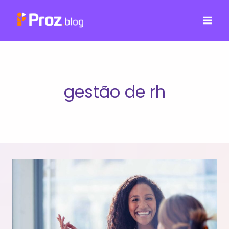
Pular
para
o
Conteúdo
gestão de rh