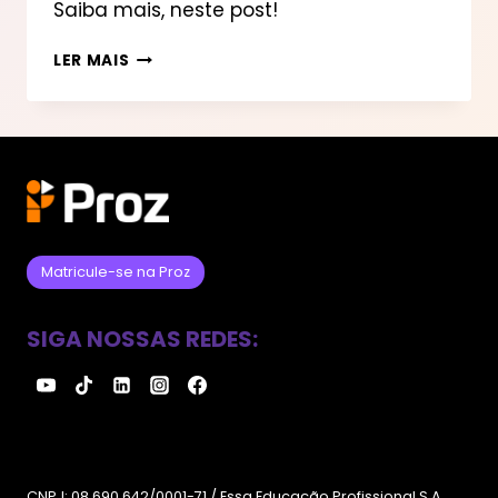
Saiba mais, neste post!
GESTÃO
LER MAIS
DE
RECURSOS
HUMANOS:
ENTENDA
COMO
FUNCIONA
Matricule-se na Proz
SIGA NOSSAS REDES:
CNPJ: 08.690.642/0001-71 / Essa Educação Profissional S.A.