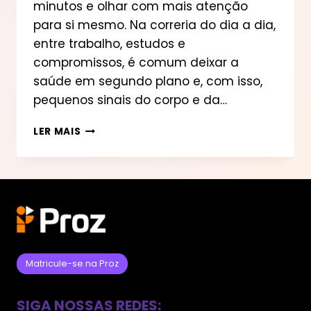
minutos e olhar com mais atenção
para si mesmo. Na correria do dia a dia,
entre trabalho, estudos e
compromissos, é comum deixar a
saúde em segundo plano e, com isso,
pequenos sinais do corpo e da…
DIA
LER MAIS
MUNDIAL
DA
SAÚDE:
5
SINAIS
DE
ALERTA
PARA
O
Matricule-se na Proz
SEU
BEM-
SIGA NOSSAS REDES:
ESTAR