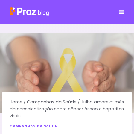
Pular
para
o
Conteúdo
Home
/
Campanhas da Saúde
/
Julho amarelo: mês
da conscientização sobre câncer ósseo e hepatites
virais
CAMPANHAS DA SAÚDE