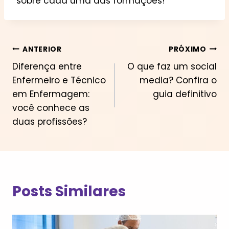
sobre cada uma das formações!
Navegação
ANTERIOR
PRÓXIMO
Diferença entre
O que faz um social
de
Enfermeiro e Técnico
media? Confira o
Post
em Enfermagem:
guia definitivo
você conhece as
duas profissões?
Posts Similares