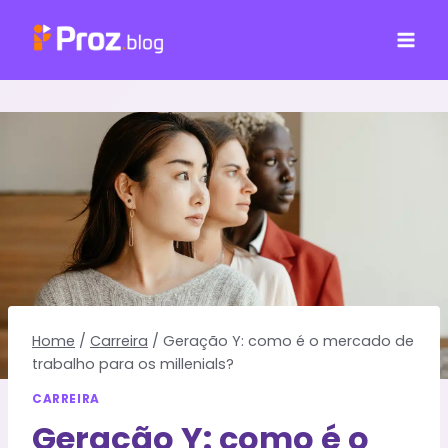
Pular
para
o
Conteúdo
Home
/
Carreira
/
Geração Y: como é o mercado de
trabalho para os millenials?
CARREIRA
Geração Y: como é o