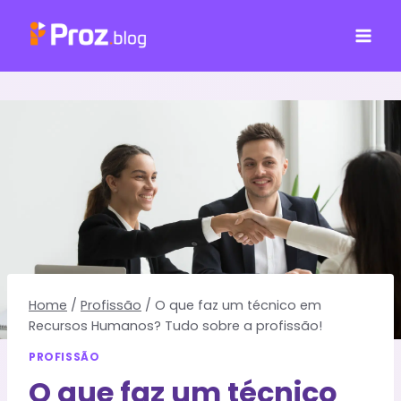
Pular
para
o
Conteúdo
Home
/
Profissão
/
O que faz um técnico em
Recursos Humanos? Tudo sobre a profissão!
PROFISSÃO
O que faz um técnico