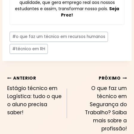
qualidade, que gera emprego real aos nossos
estudantes e assim, transformar nosso país.
Seja
Proz!
Tags
#
o que faz um técnico em recursos humanos
do
Post:
#
técnico em RH
Navegação
ANTERIOR
PRÓXIMO
Estágio técnico em
O que faz um
de
Logística: tudo o que
técnico em
Post
o aluno precisa
Segurança do
saber!
Trabalho? Saiba
mais sobre a
profissão!