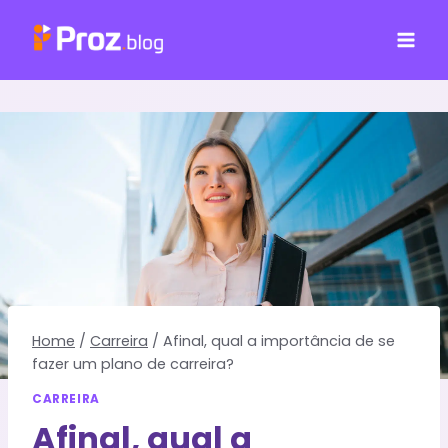
Pular
para
o
Conteúdo
Home
/
Carreira
/
Afinal, qual a importância de se
fazer um plano de carreira?
CARREIRA
Afinal, qual a