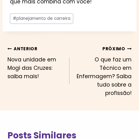
que mais combina com você!
Tags
#
planejamento de carreira
do
Post:
Navegação
ANTERIOR
PRÓXIMO
Nova unidade em
O que faz um
de
Mogi das Cruzes:
Técnico em
Post
saiba mais!
Enfermagem? Saiba
tudo sobre a
profissão!
Posts Similares