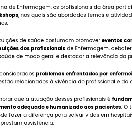
na de Enfermagem, os profissionais da área parti
rkshops
, nos quais são abordados temas e ativida
hos.
stituições de saúde costumam promover
eventos com
ibuições dos profissionais
de Enfermagem, debater
saúde de modo geral e destacar a relevância da pr
 considerados
problemas enfrentados por enfermei
 estão relacionados à vivência do profissional e d
mbrar que a atuação desses profissionais é
fundam
imento adequado e humanizado aos pacientes.
O t
de fazer a diferença para salvar vidas em hospita
 prestam assistência.