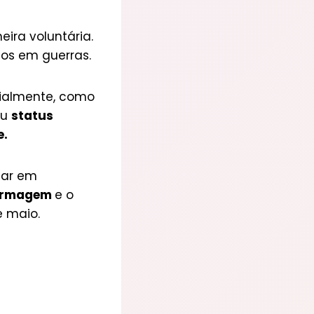
ra voluntária.
os em guerras.
ecialmente, como
eu
status
e.
iar em
fermagem
e o
e maio.