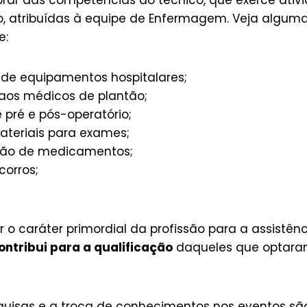
brar das competências do técnico, que exerce ativi
o, atribuídas à equipe de Enfermagem. Veja algum
e:
de equipamentos hospitalares;
 aos médicos de plantão;
 pré e pós-operatório;
ateriais para exames;
ção de medicamentos;
corros;
r o caráter primordial da profissão para a assistên
ontribui para a qualificação
daqueles que optaram
quisas e a troca de conhecimentos nos eventos sã