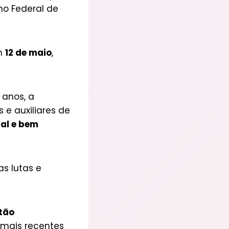
ho Federal de
em
12 de maio
,
 anos, a
 e auxiliares de
al e bem
s lutas e
 tão
s mais recentes