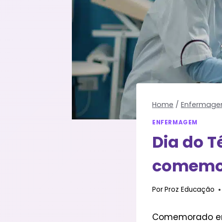
Home
/
Enfermag
ENFERMAGEM
Dia do 
comemor
Por
Proz Educação
Comemorado em 