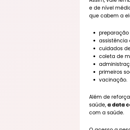
Assim, vale lem
e de nível médi
que cabem a el
preparação 
assistência
cuidados de
coleta de m
administra
primeiros so
vacinação.
Além de reforça
saúde,
a data c
com a saúde.
O acesso a pes