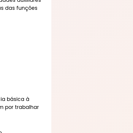
dades auxiliares
as das funções
cia básica à
 por trabalhar
o