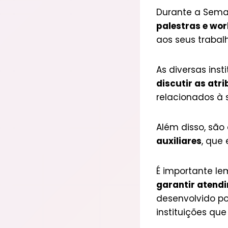
Durante a Sema
palestras e wo
aos seus trabal
As diversas in
discutir as atr
relacionados à 
Além disso, são
auxiliares
, que
É importante le
garantir atend
desenvolvido po
instituições que