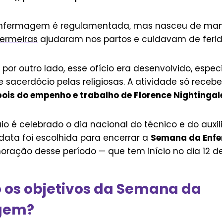
Enfermagem é regulamentada, mas nasceu de manei
ermeiras
ajudaram nos partos e cuidavam de ferid
 por outro lado, esse ofício era desenvolvido, esp
sacerdócio pelas religiosas. A atividade só receb
pois do empenho e trabalho de Florence Nightingal
o é celebrado o dia nacional do técnico e do auxil
ata foi escolhida para encerrar a
Semana da En
ração desse período — que tem início no dia 12 d
 os objetivos da Semana da
gem?