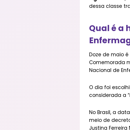
dessa classe tr
Qual é a 
Enferma
Doze de maio é 
Comemorada mun
Nacional de Enf
O dia foi esco
considerada a “
No Brasil, a dat
meio de decreto
Justina Ferreira 