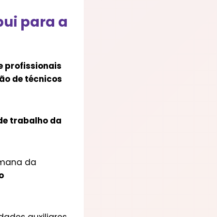
bui para a
e profissionais
hão de técnicos
de trabalho da
emana da
o