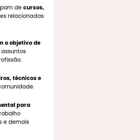
cipam de
cursos,
des relacionadas
 o objetivo de
 assuntos
ofissão.
ros, técnicos e
a comunidade.
ental para
rabalho
is e demais