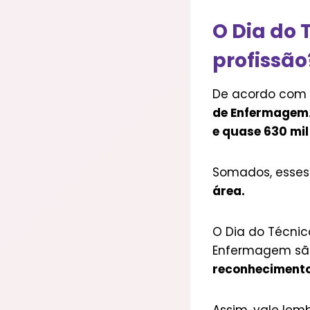
O Dia do 
profissão
De acordo com o
de Enfermagem
e quase 630 mil
Somados, esses 
área.
O Dia do Técni
Enfermagem são
reconhecimento 