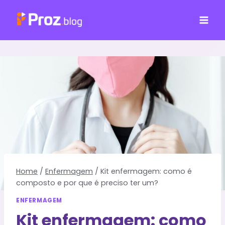
Pular
para
o
Conteúdo
Home
/
Enfermagem
/
Kit enfermagem: como é
composto e por que é preciso ter um?
ENFERMAGEM
Kit enfermagem: como