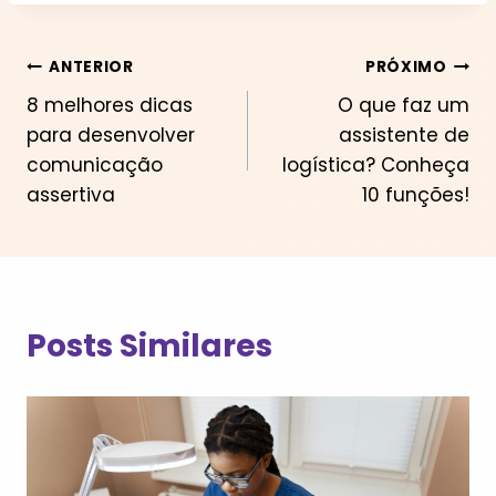
Navegação
ANTERIOR
PRÓXIMO
8 melhores dicas
O que faz um
de
para desenvolver
assistente de
Post
comunicação
logística? Conheça
assertiva
10 funções!
Posts Similares