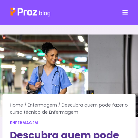
Pular
para
o
Conteúdo
Home
/
Enfermagem
/
Descubra quem pode fazer o
curso técnico de Enfermagem
ENFERMAGEM
Descubra quem pode